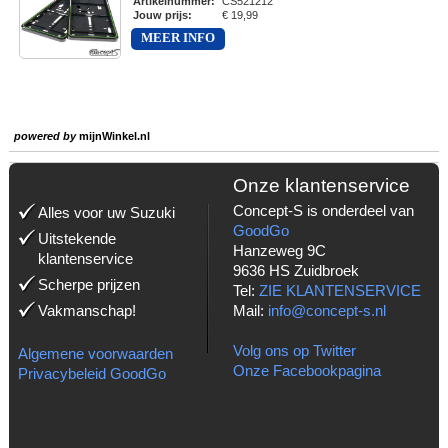
Artikelnummer
:
CS521212
Jouw prijs
:
€ 19,99
MEER INFO
powered by
mijnWinkel.nl
Onze klantenservice
Concept-S is onderdeel van
Alles voor uw Suzuki
GoodGo
Uitstekende
Hanzeweg 9C
klantenservice
9636 HS Zuidbroek
Scherpe prijzen
Tel:
ZIE KLANTENSERVICE
Vakmanschap!
Mail:
info@concept-s.nl
Volg ons op Twitter
Algemene voorwaarden
Onze Facebookpagina
Privacybeleid GoodGo