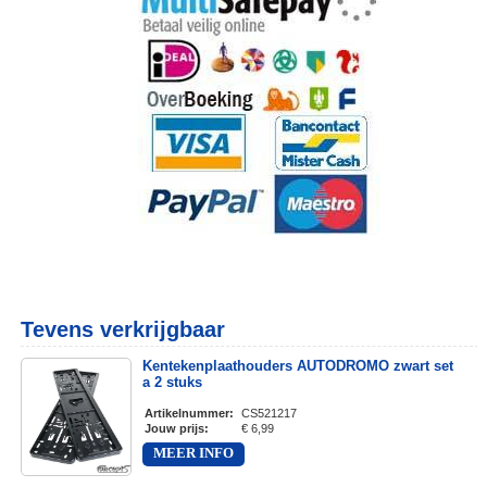
Tevens verkrijgbaar
Kentekenplaathouders AUTODROMO zwart set
a 2 stuks
Artikelnummer
:
CS521217
Jouw prijs
:
€ 6,99
MEER INFO