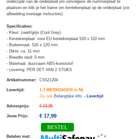
onderzijde van de onderplaat om vervolgens de nummerplaat te
plaatsen en klik je het frame om kentekenplaat op de onderplaat (zie
afbeelding montage instructies).
Specificaties:
- Kleur: zwart/grijs (Cool Grey)
- Kentekenplaat: voor EU kentekenplaat 520 x 110 mm
- Buitenmaat: 526 x 120 mm
- Dikte: ca. 11 mm
- Breedte rand: 5 mm
- Materiaal: duurzaam ABS-kunststof
- Levering: PER SET VAN 2 STUKS
Artikelnummer
:
CS521204
Levertijd
:
1-3 WERKDAGEN in NL
Zie ook
Belangrijke info:
- Levertijd
Adviesprijs
:
€ 23,95
€ 17,99
Jouw Prijs
:
BESTEL
Betalen met
: