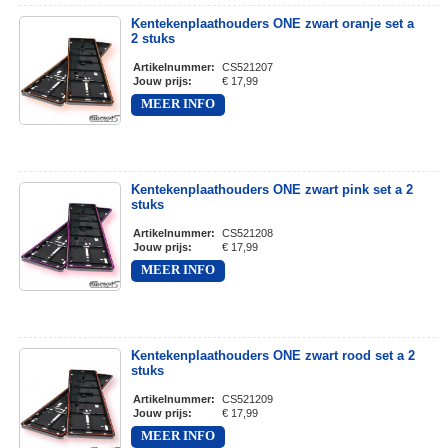
Kentekenplaathouders ONE zwart oranje set a
2 stuks
Artikelnummer
:
CS521207
Jouw prijs
:
€ 17,99
MEER INFO
Kentekenplaathouders ONE zwart pink set a 2
stuks
Artikelnummer
:
CS521208
Jouw prijs
:
€ 17,99
MEER INFO
Kentekenplaathouders ONE zwart rood set a 2
stuks
Artikelnummer
:
CS521209
Jouw prijs
:
€ 17,99
MEER INFO