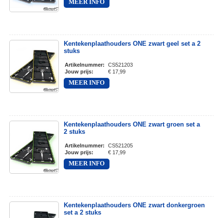
MEER INFO
Kentekenplaathouders ONE zwart geel set a 2
stuks
Artikelnummer
:
CS521203
Jouw prijs
:
€ 17,99
MEER INFO
Kentekenplaathouders ONE zwart groen set a
2 stuks
Artikelnummer
:
CS521205
Jouw prijs
:
€ 17,99
MEER INFO
Kentekenplaathouders ONE zwart donkergroen
set a 2 stuks