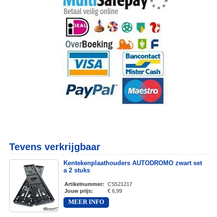
Tevens verkrijgbaar
Kentekenplaathouders AUTODROMO zwart set
a 2 stuks
Artikelnummer
:
CS521217
Jouw prijs
:
€ 6,99
MEER INFO