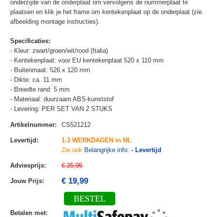
onderzijde van de onderplaat om vervolgens de nummerplaat te
plaatsen en klik je het frame om kentekenplaat op de onderplaat (zie
afbeelding montage instructies).
Specificaties:
- Kleur: zwart/groen/wit/rood (Italia)
- Kentekenplaat: voor EU kentekenplaat 520 x 110 mm
- Buitenmaat: 526 x 120 mm
- Dikte: ca. 11 mm
- Breedte rand: 5 mm
- Materiaal: duurzaam ABS-kunststof
- Levering: PER SET VAN 2 STUKS
Artikelnummer
:
CS521212
Levertijd
:
1-3 WERKDAGEN in NL
Zie ook
Belangrijke info:
- Levertijd
Adviesprijs
:
€ 25,95
€ 19,99
Jouw Prijs
:
BESTEL
Betalen met
: