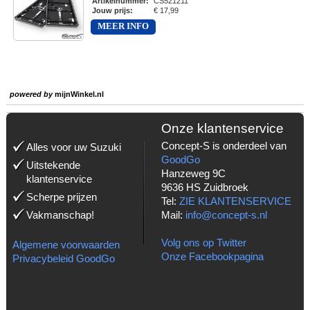
Artikelnummer
:
CS521211
Jouw prijs
:
€ 17,99
MEER INFO
powered by
mijnWinkel.nl
Onze klantenservice
Concept-S is onderdeel van
Alles voor uw Suzuki
GoodGo
Uitstekende
Hanzeweg 9C
klantenservice
9636 HS Zuidbroek
Scherpe prijzen
Tel:
ZIE KLANTENSERVICE
Vakmanschap!
Mail:
info@concept-s.nl
Volg ons op Twitter
Algemene voorwaarden
Onze Facebookpagina
Privacybeleid GoodGo