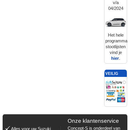
v/a
04/2024
Het hele
programma
stootlijsten
vind je
hier
.
VEILIG
BETALEN
MET:
Onze klantenservice
Concept-S is onderdeel van
Alles voor uw Suzuki