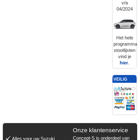
v/a
04/2024
Het hele
programma
stootlijsten
vind je
hier
.
VEILIG
BETALEN
MET:
Onze klantenservice
Concept-S is onderdeel van
Alles voor uw Suzuki