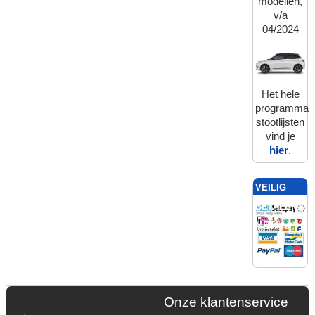
modellen,
v/a
04/2024
Het hele
programma
stootlijsten
vind je
hier
.
VEILIG
BETALEN
MET:
Onze klantenservice