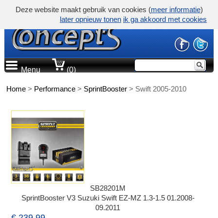
Deze website maakt gebruik van cookies (
meer informatie
)
later opnieuw tonen
ik ga akkoord met cookies
Menu
(0)
Home
>
Performance
>
SprintBooster
>
Swift 2005-2010
SB28201M
SprintBooster V3 Suzuki Swift EZ-MZ 1.3-1.5 01.2008-
09.2011
€ 239,99