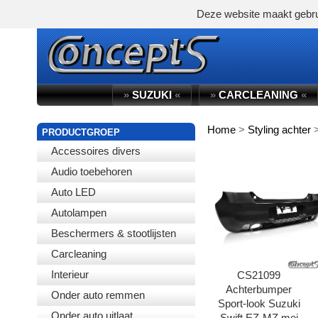
Deze website maakt gebru
»
SUZUKI
«
»
CARCLEANING
«
Home
>
Styling achter
WINKELWAGEN
PRODUCTGROEP
Accessoires divers
Audio toebehoren
Auto LED
Autolampen
Beschermers & stootlijsten
Carcleaning
Interieur
CS21099
Achterbumper
Onder auto remmen
Sport-look Suzuki
Onder auto uitlaat
Swift EZ-MZ mei