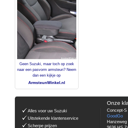
Geen Suzuki, maar toch op zoek
naar een pasvorm armsteun? Neem
dan een kijkje op
ArmsteunWinkel.nl
Onze kl
Concept-S 
Alles voor uw Suzuki
GoodGo
Uitstekende klantenservice
Hanzeweg
Scherpe prijzen
9636 HS Z