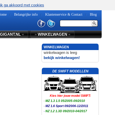
ik ga akkoord met cookies
Home
Belangrijke info
Klantenservice & Contact
Blog
GIGANT.NL
«
»
WINKELWAGEN
«
WINKELWAGEN
winkelwagen is leeg
bekijk winkelwagen!
DE SWIFT MODELLEN
Kies hier jouw model SWIFT:
-
MZ 1.3 1.5 05/2005-09/2010
-
MZ 1.6 Sport 09/2006-12/2011
-
NZ 1.2 1.3D 09/2010-04/2017