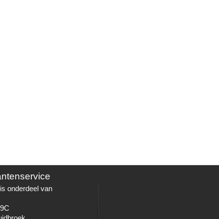
antenservice
is onderdeel van
 9C
uidbroek