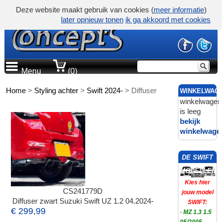
Deze website maakt gebruik van cookies (
meer informatie
)
later opnieuw tonen
ik ga akkoord met cookies
Menu
(0)
Home
>
Styling achter
>
Swift 2024-
>
Diffuser
WINKELWAG
winkelwagen
is leeg
bekijk
winkelwage
DE SWIFT
MODELLEN
Kies hier
CS241779D
jouw model
Diffuser zwart Suzuki Swift UZ 1.2 04.2024-
SWIFT:
€ 299,99
-
MZ 1.3 1.5