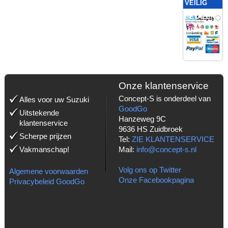
VEILIG
BETALEN
MET:
Onze klantenservice
Concept-S is onderdeel van
Alles voor uw Suzuki
GoodGo
Uitstekende
Hanzeweg 9C
klantenservice
9636 HS Zuidbroek
Scherpe prijzen
Tel:
ZIE KLANTENSERVICE
Vakmanschap!
Mail:
info@concept-s.nl
Volg ons op Twitter
Algemene voorwaarden
Onze Facebookpagina
Privacybeleid GoodGo