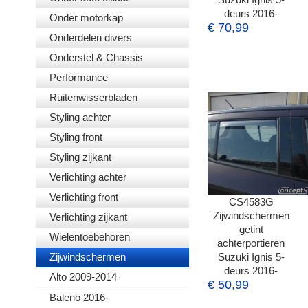
deurs 2016-
Onder motorkap
€ 70,99
Onderdelen divers
Onderstel & Chassis
Performance
Ruitenwisserbladen
Styling achter
Styling front
Styling zijkant
Verlichting achter
Verlichting front
CS4583G
Zijwindschermen
Verlichting zijkant
getint
Wielentoebehoren
achterportieren
Zijwindschermen
Suzuki Ignis 5-
deurs 2016-
Alto 2009-2014
€ 50,99
Baleno 2016-