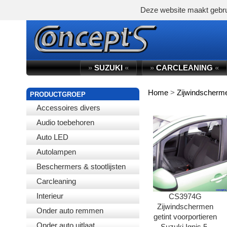
Deze website maakt gebru
»
SUZUKI
«
»
CARCLEANING
«
Home
>
Zijwindscherm
WINKELWAGEN
PRODUCTGROEP
Accessoires divers
Audio toebehoren
Auto LED
Autolampen
Beschermers & stootlijsten
Carcleaning
Interieur
CS3974G
Zijwindschermen
Onder auto remmen
getint voorportieren
Onder auto uitlaat
Suzuki Ignis 5-