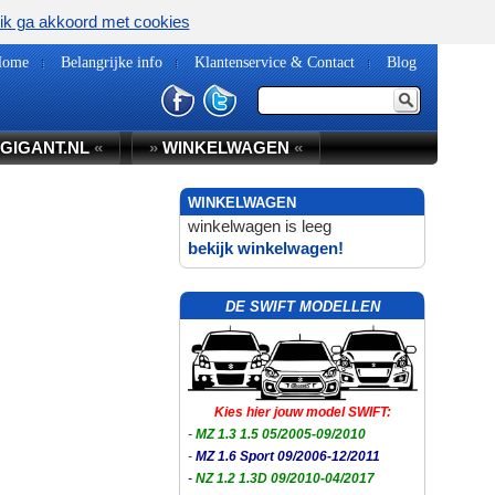
ik ga akkoord met cookies
Home
Belangrijke info
Klantenservice & Contact
Blog
GIGANT.NL
«
»
WINKELWAGEN
«
WINKELWAGEN
winkelwagen is leeg
bekijk winkelwagen!
DE SWIFT MODELLEN
Kies hier jouw model SWIFT:
-
MZ 1.3 1.5 05/2005-09/2010
-
MZ 1.6 Sport 09/2006-12/2011
-
NZ 1.2 1.3D 09/2010-04/2017