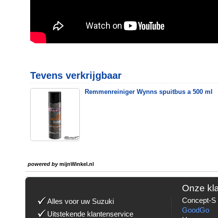
Tevens verkrijgbaar
Remmenreiniger Wynns spuitbus a 500 ml
powered by
mijnWinkel.nl
Onze kl
Concept-S 
Alles voor uw Suzuki
GoodGo
Uitstekende klantenservice