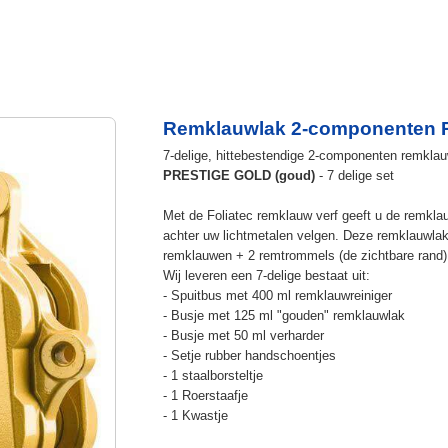
Remklauwlak 2-componenten P
7-delige, hittebestendige 2-componenten remkla
PRESTIGE GOLD (goud)
- 7 delige set
Met de Foliatec remklauw verf geeft u de remklauw
achter uw lichtmetalen velgen. Deze remklauwlak
remklauwen + 2 remtrommels (de zichtbare rand)
Wij leveren een 7-delige bestaat uit:
- Spuitbus met 400 ml remklauwreiniger
- Busje met 125 ml "gouden" remklauwlak
- Busje met 50 ml verharder
- Setje rubber handschoentjes
- 1 staalborsteltje
- 1 Roerstaafje
- 1 Kwastje