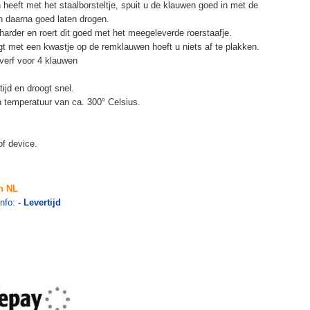
heeft met het staalborsteltje, spuit u de klauwen goed in met de
n daarna goed laten drogen.
arder en roert dit goed met het meegeleverde roerstaafje.
 met een kwastje op de remklauwen hoeft u niets af te plakken.
wverf voor 4 klauwen
ijd en droogt snel.
n temperatuur van ca. 300° Celsius.
of device.
n NL
info:
- Levertijd