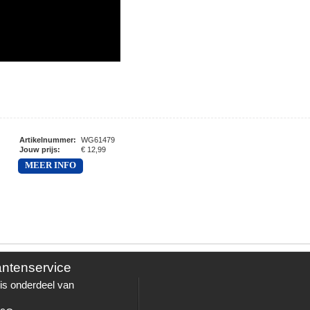
Artikelnummer
:
WG61479
Jouw prijs
:
€ 12,99
MEER INFO
antenservice
is onderdeel van