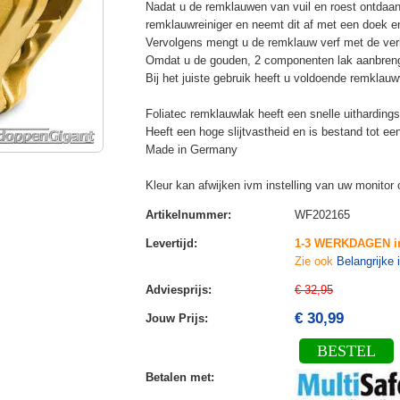
Nadat u de remklauwen van vuil en roest ontdaan 
remklauwreiniger en neemt dit af met een doek e
Vervolgens mengt u de remklauw verf met de verh
Omdat u de gouden, 2 componenten lak aanbrengt
Bij het juiste gebruik heeft u voldoende remklau
Foliatec remklauwlak heeft een snelle uithardingst
Heeft een hoge slijtvastheid en is bestand tot ee
Made in Germany
Kleur kan afwijken ivm instelling van uw monitor 
Artikelnummer
:
WF202165
Levertijd
:
1-3 WERKDAGEN i
Zie ook
Belangrijke 
Adviesprijs
:
€ 32,95
€ 30,99
Jouw Prijs
:
BESTEL
Betalen met
: