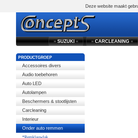
Deze website maakt gebru
»
SUZUKI
«
»
CARCLEANING
«
PRODUCTGROEP
Accessoires divers
Audio toebehoren
Auto LED
Autolampen
Beschermers & stootlijsten
Carcleaning
Interieur
Onder auto remmen
*Remklauwlak