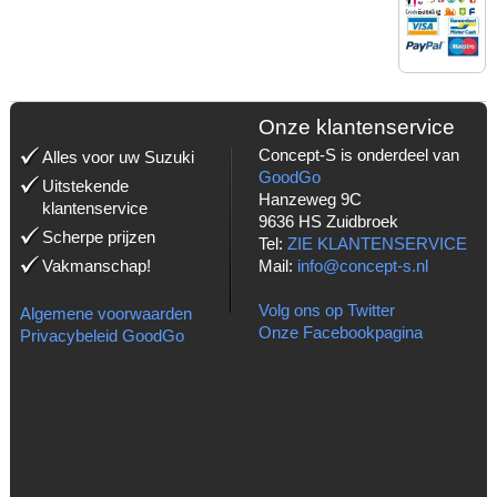
MET:
Onze klantenservice
Concept-S is onderdeel van
Alles voor uw Suzuki
GoodGo
Uitstekende
Hanzeweg 9C
klantenservice
9636 HS Zuidbroek
Scherpe prijzen
Tel:
ZIE KLANTENSERVICE
Vakmanschap!
Mail:
info@concept-s.nl
Volg ons op Twitter
Algemene voorwaarden
Onze Facebookpagina
Privacybeleid GoodGo