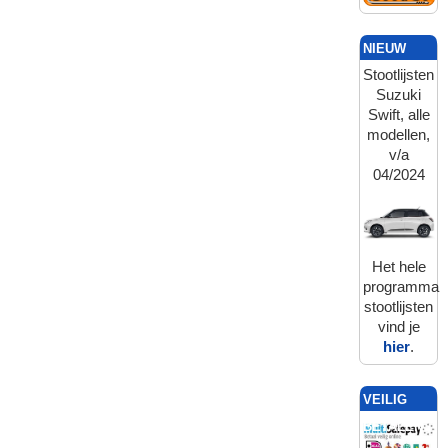
NIEUW
Stootlijsten
Suzuki
Swift, alle
modellen,
v/a
04/2024
Het hele
programma
stootlijsten
vind je
hier
.
VEILIG
BETALEN