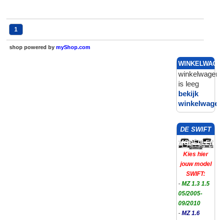
1
shop powered by
myShop.com
WINKELWAG
winkelwagen
is leeg
bekijk
winkelwage
DE SWIFT
MODELLEN
Kies hier
jouw model
SWIFT:
-
MZ 1.3 1.5
05/2005-
09/2010
-
MZ 1.6