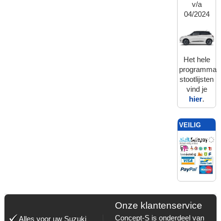
v/a
04/2024
Het hele
programma
stootlijsten
vind je
hier
.
VEILIG
BETALEN
MET:
Onze klantenservice
Concept-S is onderdeel van
Alles voor uw Suzuki