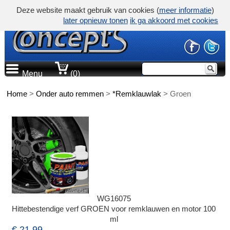
Deze website maakt gebruik van cookies (
meer informatie
)
later opnieuw tonen
ik ga akkoord met cookies
Menu
(0)
Home
>
Onder auto remmen
>
*Remklauwlak
>
Groen
WG16075
Hittebestendige verf GROEN voor remklauwen en motor 100
ml
€ 21,99