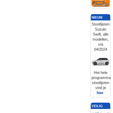
NIEUW
Stootlijsten
Suzuki
Swift, alle
modellen,
v/a
04/2024
Het hele
programma
stootlijsten
vind je
hier
.
VEILIG
BETALEN