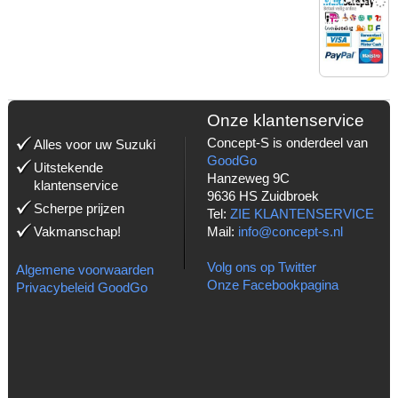
MET:
Onze klantenservice
Concept-S is onderdeel van
Alles voor uw Suzuki
GoodGo
Uitstekende
Hanzeweg 9C
klantenservice
9636 HS Zuidbroek
Scherpe prijzen
Tel:
ZIE KLANTENSERVICE
Vakmanschap!
Mail:
info@concept-s.nl
Volg ons op Twitter
Algemene voorwaarden
Onze Facebookpagina
Privacybeleid GoodGo