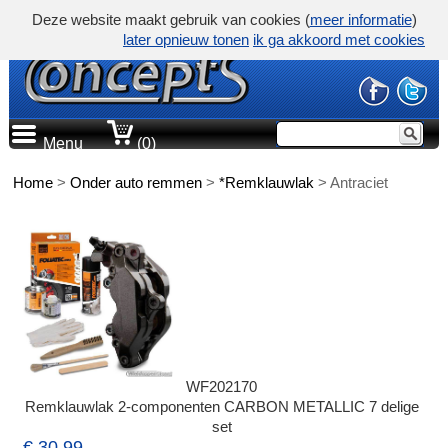
Deze website maakt gebruik van cookies (
meer informatie
)
later opnieuw tonen
ik ga akkoord met cookies
Menu
(0)
Home
>
Onder auto remmen
>
*Remklauwlak
>
Antraciet
WF202170
Remklauwlak 2-componenten CARBON METALLIC 7 delige
set
€ 30,99