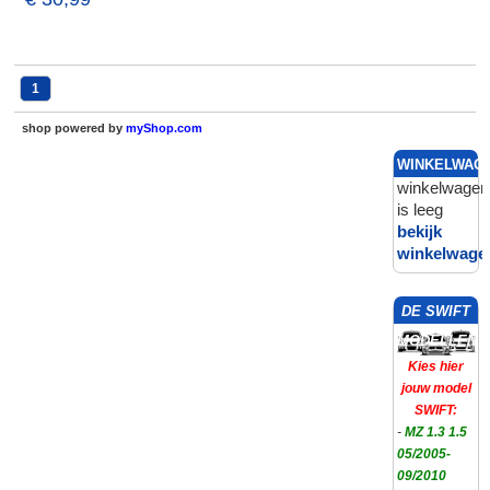
1
shop powered by
myShop.com
WINKELWAG
winkelwagen
is leeg
bekijk
winkelwage
DE SWIFT
MODELLEN
Kies hier
jouw model
SWIFT:
-
MZ 1.3 1.5
05/2005-
09/2010