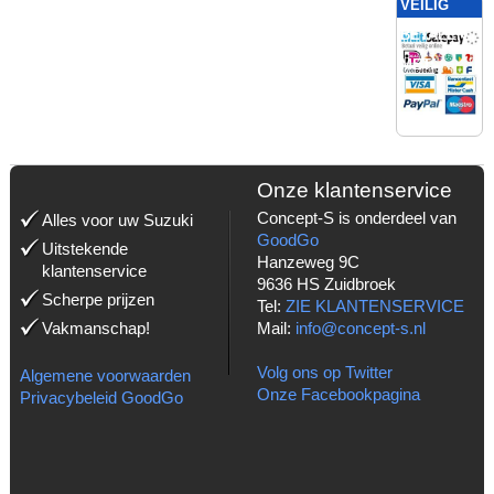
VEILIG
BETALEN
MET:
Onze klantenservice
Concept-S is onderdeel van
Alles voor uw Suzuki
GoodGo
Uitstekende
Hanzeweg 9C
klantenservice
9636 HS Zuidbroek
Scherpe prijzen
Tel:
ZIE KLANTENSERVICE
Vakmanschap!
Mail:
info@concept-s.nl
Volg ons op Twitter
Algemene voorwaarden
Onze Facebookpagina
Privacybeleid GoodGo