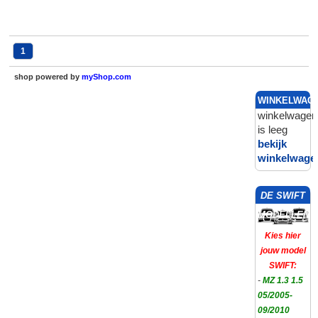
1
shop powered by
myShop.com
WINKELWAG
winkelwagen
is leeg
bekijk
winkelwage
DE SWIFT
MODELLEN
Kies hier
jouw model
SWIFT:
-
MZ 1.3 1.5
05/2005-
09/2010