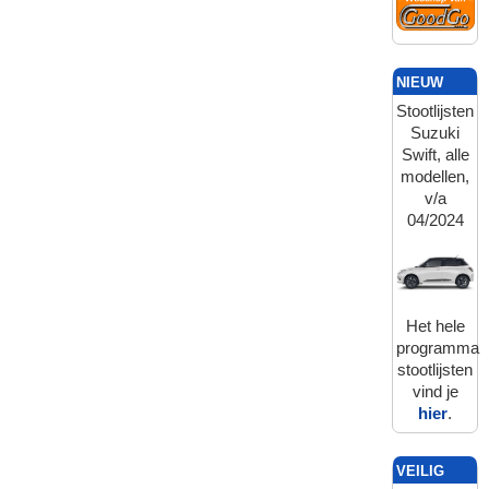
NIEUW
Stootlijsten
Suzuki
Swift, alle
modellen,
v/a
04/2024
Het hele
programma
stootlijsten
vind je
hier
.
VEILIG