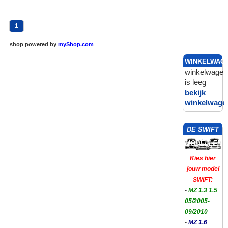
1
shop powered by
myShop.com
WINKELWAG
winkelwagen
is leeg
bekijk
winkelwage
DE SWIFT
MODELLEN
Kies hier
jouw model
SWIFT:
-
MZ 1.3 1.5
05/2005-
09/2010
-
MZ 1.6