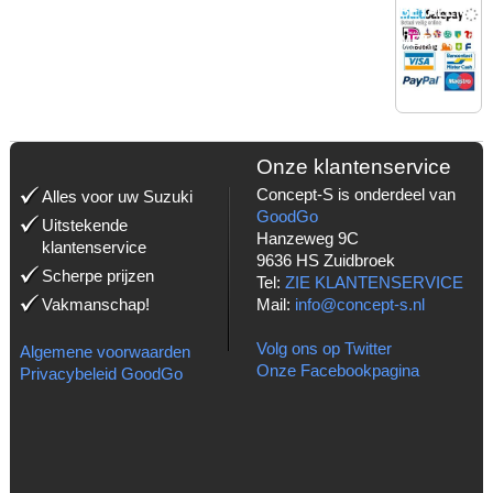
BETALEN
MET:
Onze klantenservice
Concept-S is onderdeel van
Alles voor uw Suzuki
GoodGo
Uitstekende
Hanzeweg 9C
klantenservice
9636 HS Zuidbroek
Scherpe prijzen
Tel:
ZIE KLANTENSERVICE
Vakmanschap!
Mail:
info@concept-s.nl
Volg ons op Twitter
Algemene voorwaarden
Onze Facebookpagina
Privacybeleid GoodGo