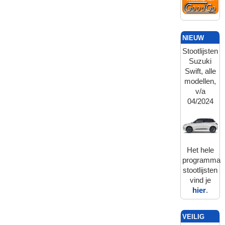
NIEUW
Stootlijsten
Suzuki
Swift, alle
modellen,
v/a
04/2024
Het hele
programma
stootlijsten
vind je
hier
.
VEILIG