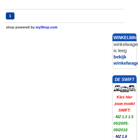
1
shop powered by
myShop.com
WINKELWAG
winkelwagen
is leeg
bekijk
winkelwage
DE SWIFT
MODELLEN
Kies hier
jouw model
SWIFT:
-
MZ 1.3 1.5
05/2005-
09/2010
-
MZ 1.6